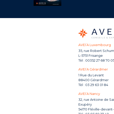
AVEI’A Luxembourg
35, rue Robert Schu
L-5751 Frisange
00352 27 68 70 0
AVEI’A Gérardmer
1 Rue du Levant
88400 Gérardmer
03 29 63 01 84
AVEI’A Nancy
32, rue Antoine de Sa
Exupéry
54170 Fléville-devant