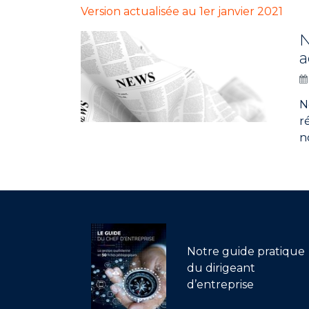
Version actualisée au 1er janvier 2021
N
a
N
r
n
Notre guide pratique
du dirigeant
d’entreprise