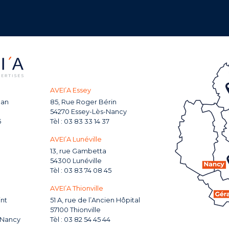
AVEI’A Essey
man
85, Rue Roger Bérin
54270 Essey-Lès-Nancy
5
03 83 33 14 37
AVEI’A Lunéville
13, rue Gambetta
54300 Lunéville
03 83 74 08 45
AVEI’A Thionville
int
51 A, rue de l’Ancien Hôpital
57100 Thionville
-Nancy
03 82 54 45 44