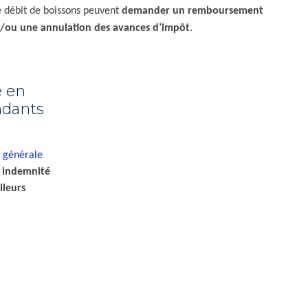
 débit de boissons peuvent
demander un remboursement
t/ou une annulation des avances d’impôt
.
e en
ndants
n générale
 indemnité
lleurs