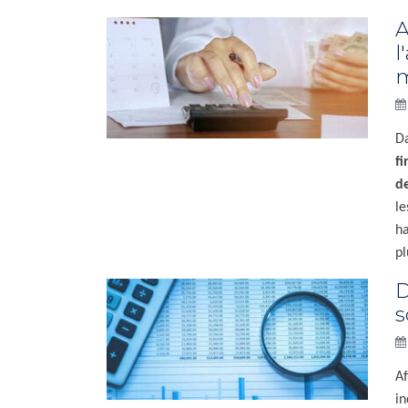
A
l
Da
fi
de
le
ha
pl
D
s
Af
in