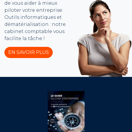
de vous aider à mieux
piloter votre entreprise.
Outils informatiques et
dématérialisation : notre
cabinet comptable vous
facilite la tâche !
EN SAVOIR PLUS