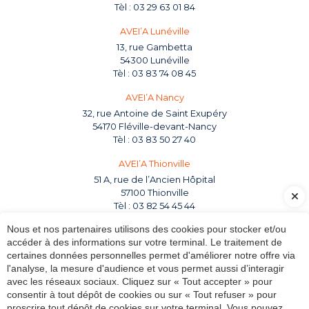
03 29 63 01 84
AVEI’A Lunéville
13, rue Gambetta
54300 Lunéville
03 83 74 08 45
AVEI’A Nancy
32, rue Antoine de Saint Exupéry
54170 Fléville-devant-Nancy
03 83 50 27 40
AVEI’A Thionville
51 A, rue de l’Ancien Hôpital
57100 Thionville
03 82 54 45 44
Nous et nos partenaires utilisons des cookies pour stocker et/ou
Suivez-nous sur les réseaux sociaux
accéder à des informations sur votre terminal. Le traitement de
certaines données personnelles permet d'améliorer notre offre via
l'analyse, la mesure d'audience et vous permet aussi d’interagir
avec les réseaux sociaux. Cliquez sur « Tout accepter » pour
Actualités
Nos expertises
Notre cabinet
consentir à tout dépôt de cookies ou sur « Tout refuser » pour
proscrire tout dépôt de cookies sur votre terminal. Vous pouvez